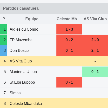
Partidos casa/fuera
P
Equipo
Celeste Mbandaka
AS Vita Club
1
Aigles du Congo
1 - 3
2
TP Mazembe
0 - 2
2 - 0
3
Don Bosco
0 - 1
2 - 1
4
AS Vita Club
-
5
Maniema Union
0 - 1
6
St Eloi Lupopo
0 - 1
7
Simba
8
Celeste Mbandaka
-