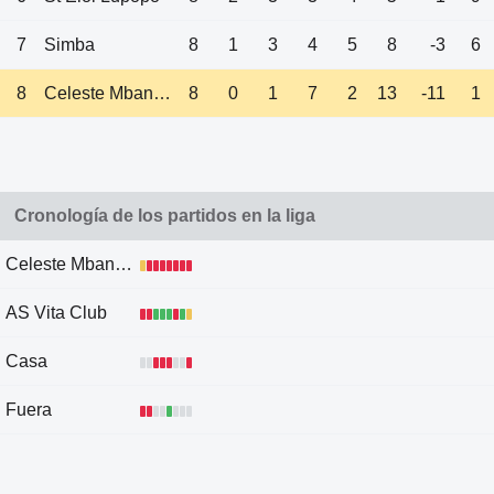
7
Simba
8
1
3
4
5
8
-3
6
8
Celeste Mbandaka
8
0
1
7
2
13
-11
1
Cronología de los partidos en la liga
Celeste Mbandaka
AS Vita Club
Casa
Fuera