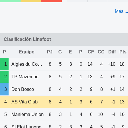
Más ...
Clasificación Linafoot
P
Equipo
PJ
G
E
P
GF
GC
Diff
Pts
1
Aigles du Congo
8
5
3
0
14
4
+10
18
2
TP Mazembe
8
5
2
1
13
4
+9
17
3
Don Bosco
8
4
2
2
9
8
+1
14
4
AS Vita Club
8
4
1
3
6
7
-1
13
5
Maniema Union
8
3
1
4
6
10
-4
10
6
St Eloi Lupopo
8
2
3
3
4
5
-1
9