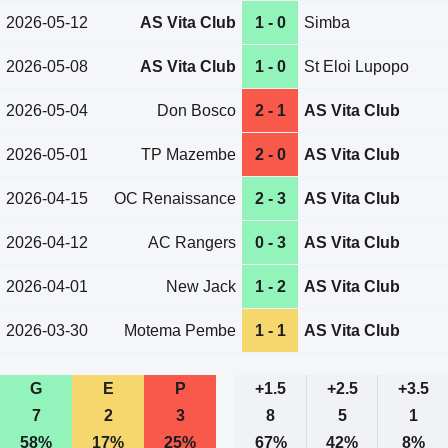
2026-05-12
AS Vita Club
1 - 0
Simba
2026-05-08
AS Vita Club
1 - 0
St Eloi Lupopo
2026-05-04
Don Bosco
2 - 1
AS Vita Club
2026-05-01
TP Mazembe
2 - 0
AS Vita Club
2026-04-15
OC Renaissance
2 - 3
AS Vita Club
2026-04-12
AC Rangers
0 - 3
AS Vita Club
2026-04-01
New Jack
1 - 2
AS Vita Club
2026-03-30
Motema Pembe
1 - 1
AS Vita Club
G
E
P
+1.5
+2.5
+3.5
7
2
3
8
5
1
58%
17%
25%
67%
42%
8%