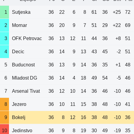
1
Sutjeska
36
22
6
8
61
36
+25
72
2
Mornar
36
20
9
7
51
29
+22
69
3
OFK Petrovac
36
13
12
11
44
36
+8
51
4
Decic
36
14
9
13
43
45
-2
51
5
Buducnost
36
13
9
14
36
35
+1
48
6
Mladost DG
36
14
4
18
49
54
-5
46
7
Arsenal Tivat
36
12
10
14
36
46
-10
46
8
Jezero
36
10
11
15
38
48
-10
41
9
Bokelj
36
8
12
16
38
48
-10
36
10
Jedinstvo
36
9
8
19
30
49
-19
35