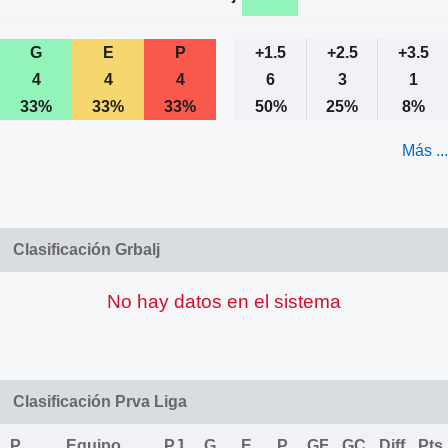
G
E
P
+1.5
+2.5
+3.5
4
4
4
6
3
1
33%
33%
33%
50%
25%
8%
Más ...
Clasificación Grbalj
No hay datos en el sistema
Clasificación Prva Liga
P
Equipo
PJ
G
E
P
GF
GC
Diff
Pts