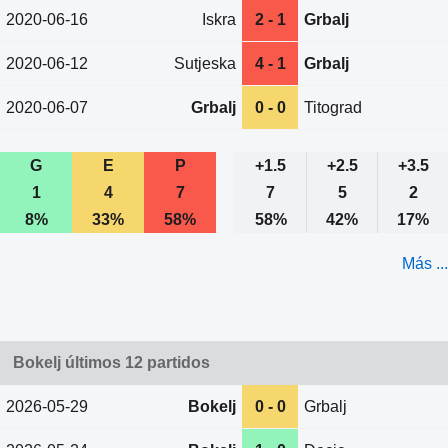
2020-06-16
Iskra
2 - 1
Grbalj
2020-06-12
Sutjeska
4 - 1
Grbalj
2020-06-07
Grbalj
0 - 0
Titograd
G
E
P
+1.5
+2.5
+3.5
1
4
7
7
5
2
8%
33%
58%
58%
42%
17%
Más ...
Bokelj últimos 12 partidos
2026-05-29
Bokelj
0 - 0
Grbalj