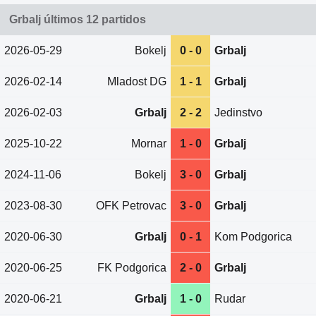
Grbalj últimos 12 partidos
2026-05-29
Bokelj
0 - 0
Grbalj
2026-02-14
Mladost DG
1 - 1
Grbalj
2026-02-03
Grbalj
2 - 2
Jedinstvo
2025-10-22
Mornar
1 - 0
Grbalj
2024-11-06
Bokelj
3 - 0
Grbalj
2023-08-30
OFK Petrovac
3 - 0
Grbalj
2020-06-30
Grbalj
0 - 1
Kom Podgorica
2020-06-25
FK Podgorica
2 - 0
Grbalj
2020-06-21
Grbalj
1 - 0
Rudar