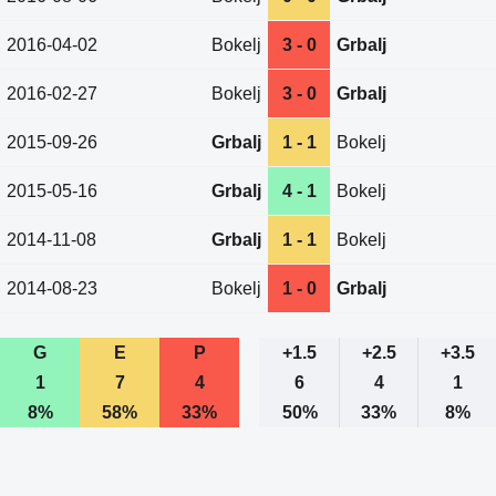
2016-04-02
Bokelj
3 - 0
Grbalj
2016-02-27
Bokelj
3 - 0
Grbalj
2015-09-26
Grbalj
1 - 1
Bokelj
2015-05-16
Grbalj
4 - 1
Bokelj
2014-11-08
Grbalj
1 - 1
Bokelj
2014-08-23
Bokelj
1 - 0
Grbalj
G
E
P
+1.5
+2.5
+3.5
1
7
4
6
4
1
8%
58%
33%
50%
33%
8%