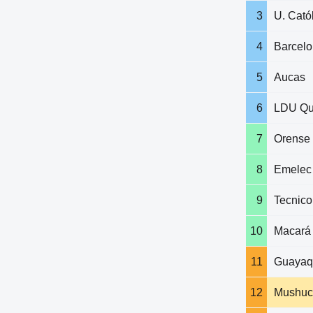
3
U. Cató
4
Barcel
5
Aucas
6
LDU Qu
7
Orense
8
Emelec
9
Tecnico
10
Macará
11
Guayaqu
12
Mushuc