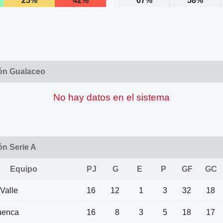
25%
42%
67%
58%
ión Gualaceo
No hay datos en el sistema
ón Serie A
Equipo
PJ
G
E
P
GF
GC
 Valle
16
12
1
3
32
18
uenca
16
8
3
5
18
17