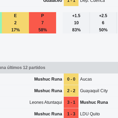
Gualaceo
1 - 1
Dep. Cuenca
E
P
+1.5
+2.5
2
7
10
6
17%
58%
83%
50%
a últimos 12 partidos
Mushuc Runa
0 - 0
Aucas
Mushuc Runa
2 - 2
Guayaquil City
Leones Atuntaqui
3 - 1
Mushuc Runa
Mushuc Runa
1 - 3
LDU Quito