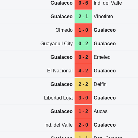
Gualaceo
0 - 6
Ind. del Valle
Gualaceo
2 - 1
Vinotinto
Olmedo
1 - 0
Gualaceo
Guayaquil City
0 - 2
Gualaceo
Gualaceo
0 - 2
Emelec
El Nacional
4 - 2
Gualaceo
Gualaceo
2 - 2
Delfín
Libertad Loja
3 - 0
Gualaceo
Gualaceo
1 - 2
Aucas
Ind. del Valle
2 - 0
Gualaceo