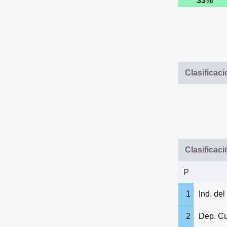
33%
Clasificac
Clasificaci
P
1
Ind. del
2
Dep. C