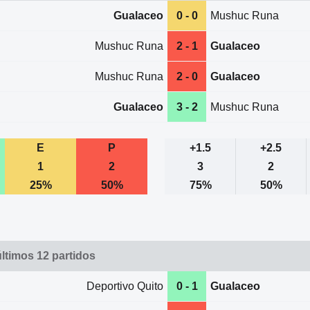
Gualaceo
0 - 0
Mushuc Runa
Mushuc Runa
2 - 1
Gualaceo
Mushuc Runa
2 - 0
Gualaceo
Gualaceo
3 - 2
Mushuc Runa
E
P
+1.5
+2.5
1
2
3
2
25%
50%
75%
50%
ltimos 12 partidos
Deportivo Quito
0 - 1
Gualaceo