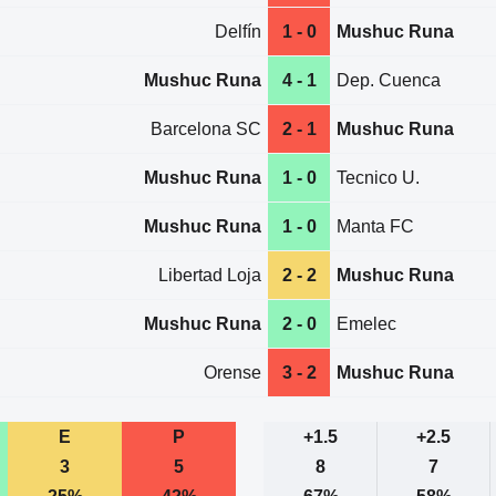
Delfín
1 - 0
Mushuc Runa
Mushuc Runa
4 - 1
Dep. Cuenca
Barcelona SC
2 - 1
Mushuc Runa
Mushuc Runa
1 - 0
Tecnico U.
Mushuc Runa
1 - 0
Manta FC
Libertad Loja
2 - 2
Mushuc Runa
Mushuc Runa
2 - 0
Emelec
Orense
3 - 2
Mushuc Runa
E
P
+1.5
+2.5
3
5
8
7