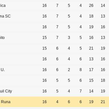
lica
16
7
5
4
26
14
ona SC
16
7
5
4
18
13
16
7
5
4
19
16
ito
15
7
3
5
16
13
15
6
4
5
21
19
16
6
4
6
13
16
 U.
16
6
2
8
17
16
16
5
5
6
15
18
il City
16
5
4
7
14
19
 Runa
16
4
6
6
19
21