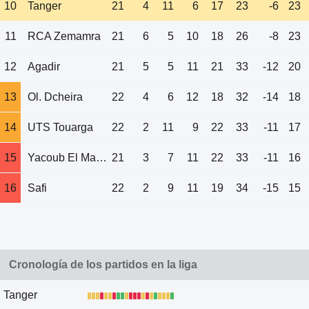
10
Tanger
21
4
11
6
17
23
-6
23
11
RCA Zemamra
21
6
5
10
18
26
-8
23
12
Agadir
21
5
5
11
21
33
-12
20
13
Ol. Dcheira
22
4
6
12
18
32
-14
18
14
UTS Touarga
22
2
11
9
22
33
-11
17
15
Yacoub El Mansour
21
3
7
11
22
33
-11
16
16
Safi
22
2
9
11
19
34
-15
15
Cronología de los partidos en la liga
Tanger