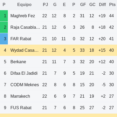
P
Equipo
PJ
G
E
P
GF
GC
Diff
Pts
1
Maghreb Fez
22
12
8
2
31
12
+19
44
2
Raja Casablanca
21
12
6
3
26
8
+18
42
3
FAR Rabat
21
10
11
0
32
12
+20
41
4
Wydad Casablanca
21
12
4
5
33
18
+15
40
5
Berkane
21
11
7
3
32
20
+12
40
6
Difaa El Jadidi
21
7
9
5
19
21
-2
30
7
CODM Meknes
22
8
6
8
15
20
-5
30
8
Marrakech
22
6
9
7
21
19
+2
27
9
FUS Rabat
21
7
6
8
25
27
-2
27