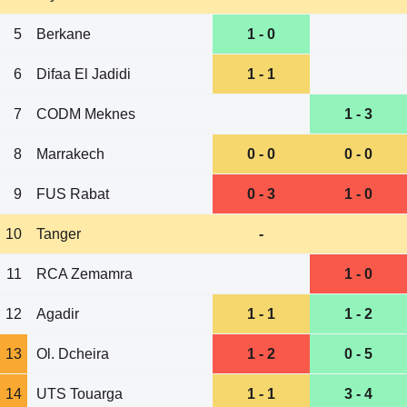
5
Berkane
1 - 0
6
Difaa El Jadidi
1 - 1
7
CODM Meknes
1 - 3
8
Marrakech
0 - 0
0 - 0
9
FUS Rabat
0 - 3
1 - 0
10
Tanger
-
11
RCA Zemamra
1 - 0
12
Agadir
1 - 1
1 - 2
13
Ol. Dcheira
1 - 2
0 - 5
14
UTS Touarga
1 - 1
3 - 4