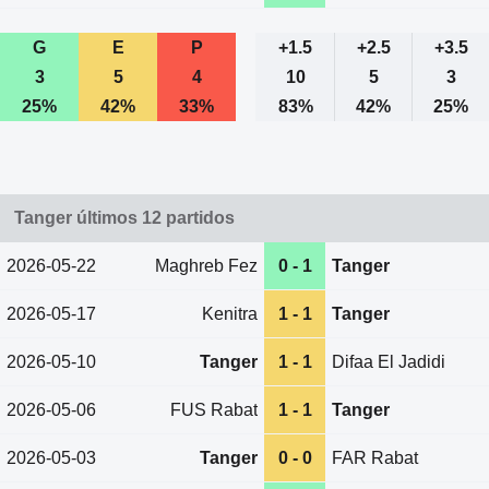
G
E
P
+1.5
+2.5
+3.5
3
5
4
10
5
3
25%
42%
33%
83%
42%
25%
Tanger últimos 12 partidos
2026-05-22
Maghreb Fez
0 - 1
Tanger
2026-05-17
Kenitra
1 - 1
Tanger
2026-05-10
Tanger
1 - 1
Difaa El Jadidi
2026-05-06
FUS Rabat
1 - 1
Tanger
2026-05-03
Tanger
0 - 0
FAR Rabat