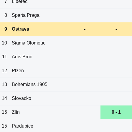
7
Liberec
8
Sparta Praga
9
Ostrava
-
-
10
Sigma Olomouc
11
Artis Brno
12
Plzen
13
Bohemians 1905
14
Slovacko
15
Zlin
0 - 1
15
Pardubice