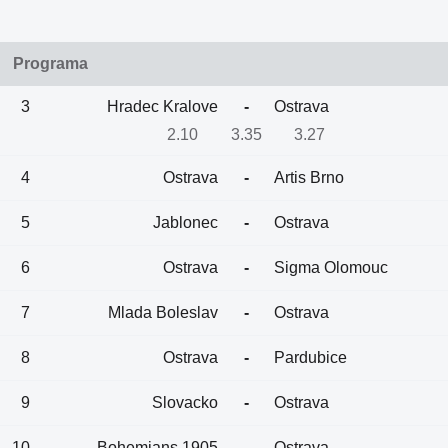
Programa
3
Hradec Kralove
-
Ostrava
2.10
3.35
3.27
4
Ostrava
-
Artis Brno
5
Jablonec
-
Ostrava
6
Ostrava
-
Sigma Olomouc
7
Mlada Boleslav
-
Ostrava
8
Ostrava
-
Pardubice
9
Slovacko
-
Ostrava
10
Bohemians 1905
-
Ostrava