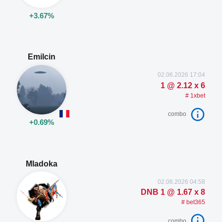
+3.67%
Emilcin
02.06.2026 17:04
1 @ 2.12 x 6
# 1xbet
combo
+0.69%
Mladoka
02.06.2026 04:58
DNB 1 @ 1.67 x 8
# bet365
combo