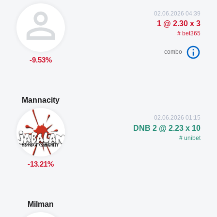
02.06.2026 04:39
1 @ 2.30 x 3
# bet365
combo
-9.53%
Mannacity
02.06.2026 01:15
DNB 2 @ 2.23 x 10
# unibet
-13.21%
Milman