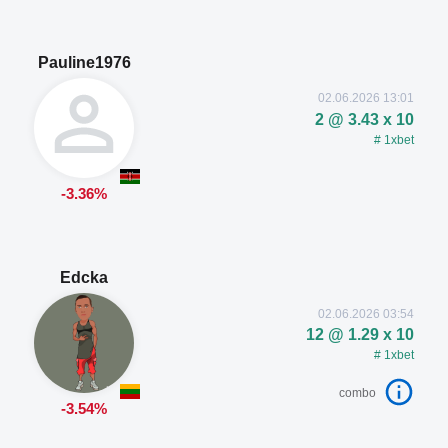
Pauline1976
02.06.2026 13:01
2 @ 3.43 x 10
# 1xbet
-3.36%
Edcka
02.06.2026 03:54
12 @ 1.29 x 10
# 1xbet
combo
-3.54%