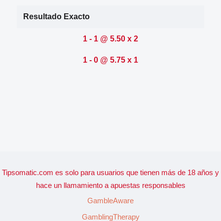
Resultado Exacto
1 - 1 @ 5.50 x 2
1 - 0 @ 5.75 x 1
Tipsomatic.com es solo para usuarios que tienen más de 18 años y
hace un llamamiento a apuestas responsables
GambleAware
GamblingTherapy