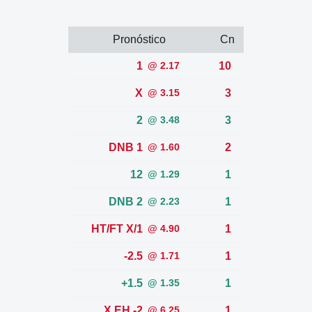
Pronóstico
Cn
1
@ 2.17
10
X
@ 3.15
3
2
@ 3.48
3
DNB 1
@ 1.60
2
12
@ 1.29
1
DNB 2
@ 2.23
1
HT/FT X/1
@ 4.90
1
-2.5
@ 1.71
1
+1.5
@ 1.35
1
X EH -2
@ 6.25
1