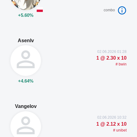
combo
+5.60%
Asenlv
02.06.2026 01:28
1 @ 2.30 x 10
# bwin
+4.64%
Vangelov
02.06.2026 10:32
1 @ 2.12 x 10
# unibet