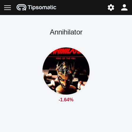
Annihilator
-1.64%