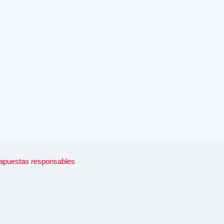
 apuestas responsables