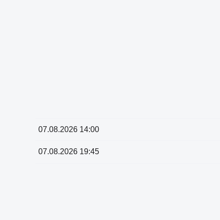
07.08.2026 14:00
07.08.2026 19:45