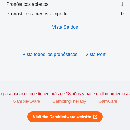
Pronósticos abiertos
1
Pronósticos abiertos - Importe
10
Vista Saldos
Vista todos los pronósticos
Vista Perfil
o para usuarios que tienen más de 18 años y hace un llamamiento a
GambleAware
GamblingTherapy
GamCare