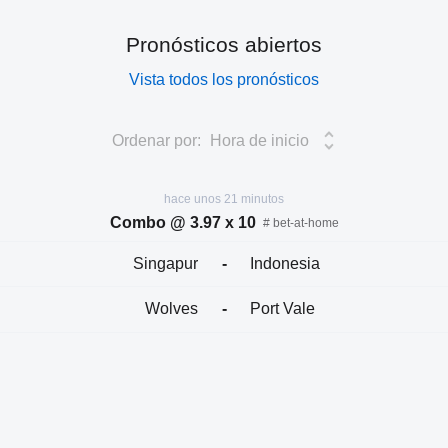
Pronósticos abiertos
Vista todos los pronósticos
Ordenar por:
Hora de inicio
hace unos 21 minutos
Combo @ 3.97 x 10
# bet-at-home
Singapur
-
Indonesia
Wolves
-
Port Vale