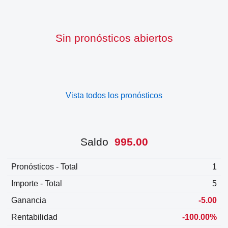
Sin pronósticos abiertos
Vista todos los pronósticos
Saldo
995.00
Pronósticos - Total
1
Importe - Total
5
Ganancia
-5.00
Rentabilidad
-100.00%