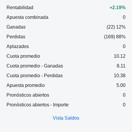
Rentabilidad
+2.19%
Apuesta combinada
0
Ganadas
(22) 12%
Perdidas
(169) 88%
Aplazados
0
Cuota promedio
10.12
Cuota promedio - Ganadas
8.11
Cuota promedio - Perdidas
10.38
Apuesta promedio
5.00
Pronósticos abiertos
0
Pronósticos abiertos - Importe
0
Vista Saldos