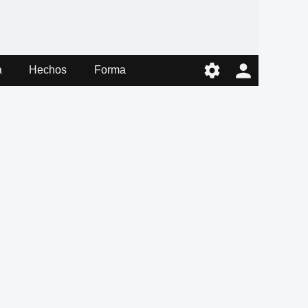
a
Hechos
Forma