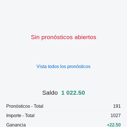
Sin pronósticos abiertos
Vista todos los pronósticos
Saldo
1 022.50
Pronósticos - Total
191
Importe - Total
1027
Ganancia
+22.50