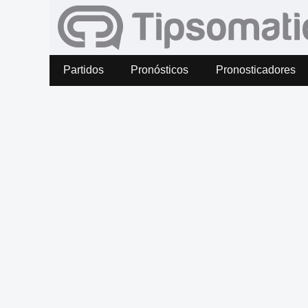
Partidos
Pronósticos
Pronosticadores