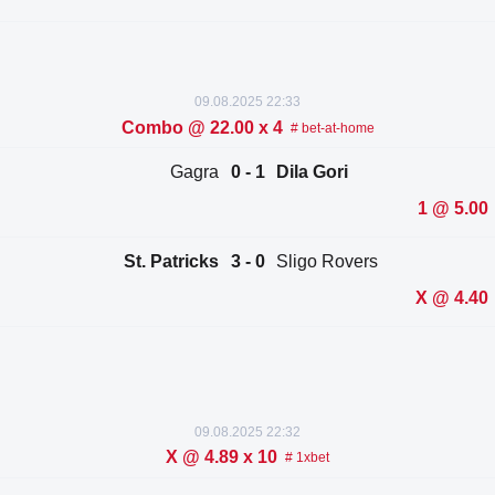
09.08.2025 22:33
Combo @ 22.00 x 4
# bet-at-home
Gagra
0 - 1
Dila Gori
1 @ 5.00
St. Patricks
3 - 0
Sligo Rovers
X @ 4.40
09.08.2025 22:32
X @ 4.89 x 10
# 1xbet