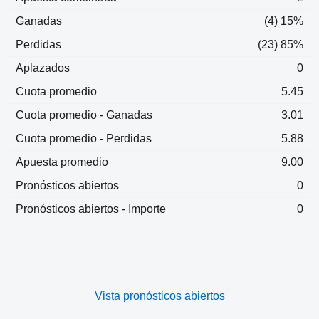
Ganadas
(4) 15%
Perdidas
(23) 85%
Aplazados
0
Cuota promedio
5.45
Cuota promedio - Ganadas
3.01
Cuota promedio - Perdidas
5.88
Apuesta promedio
9.00
Pronósticos abiertos
0
Pronósticos abiertos - Importe
0
Vista pronósticos abiertos