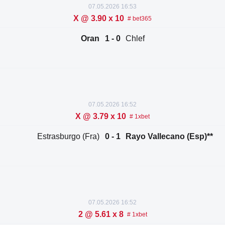
07.05.2026 16:53
X @ 3.90 x 10
# bet365
Oran
1 - 0
Chlef
07.05.2026 16:52
X @ 3.79 x 10
# 1xbet
Estrasburgo (Fra)
0 - 1
Rayo Vallecano (Esp)**
07.05.2026 16:52
2 @ 5.61 x 8
# 1xbet