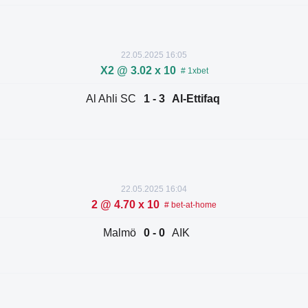
22.05.2025 16:05
X2 @ 3.02 x 10
# 1xbet
Al Ahli SC
1 - 3
Al-Ettifaq
22.05.2025 16:04
2 @ 4.70 x 10
# bet-at-home
Malmö
0 - 0
AIK