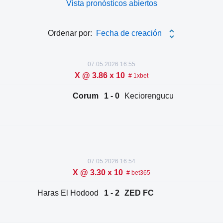
Vista pronósticos abiertos
Ordenar por:
Fecha de creación
07.05.2026 16:55
X @ 3.86 x 10
# 1xbet
Corum
1 - 0
Keciorengucu
07.05.2026 16:54
X @ 3.30 x 10
# bet365
Haras El Hodood
1 - 2
ZED FC