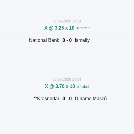
07.05.2026 16:54
X @ 3.25 x 10
# betfair
National Bank
0 - 0
Ismaily
07.05.2026 16:54
X @ 3.76 x 10
# 1xbet
**Krasnodar
0 - 0
Dinamo Moscú