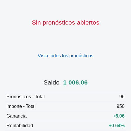
Sin pronósticos abiertos
Vista todos los pronósticos
Saldo
1 006.06
Pronósticos - Total
96
Importe - Total
950
Ganancia
+6.06
Rentabilidad
+0.64%