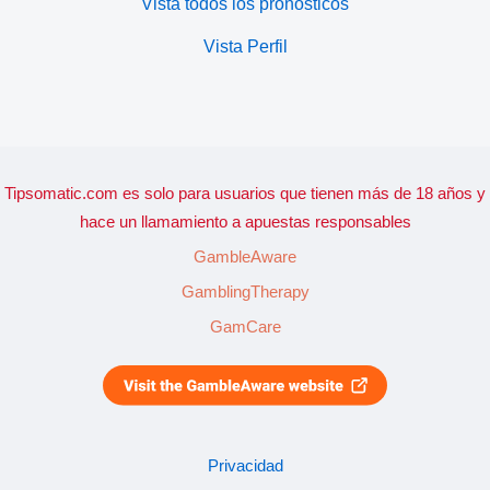
Vista todos los pronósticos
Vista Perfil
Tipsomatic.com es solo para usuarios que tienen más de 18 años y
hace un llamamiento a apuestas responsables
GambleAware
GamblingTherapy
GamCare
Privacidad