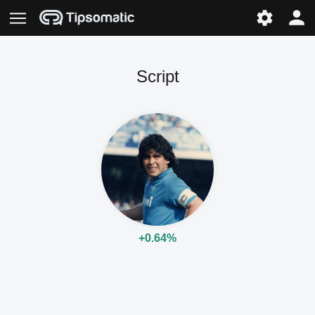
Script
+0.64%