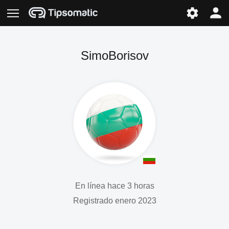
SimoBorisov
En línea
hace 3 horas
Registrado
enero 2023