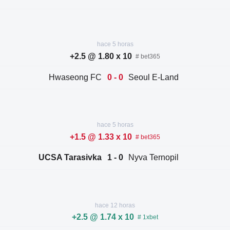
hace 5 horas
+2.5 @ 1.80 x 10
# bet365
Hwaseong FC
0 - 0
Seoul E-Land
hace 5 horas
+1.5 @ 1.33 x 10
# bet365
UCSA Tarasivka
1 - 0
Nyva Ternopil
hace 12 horas
+2.5 @ 1.74 x 10
# 1xbet