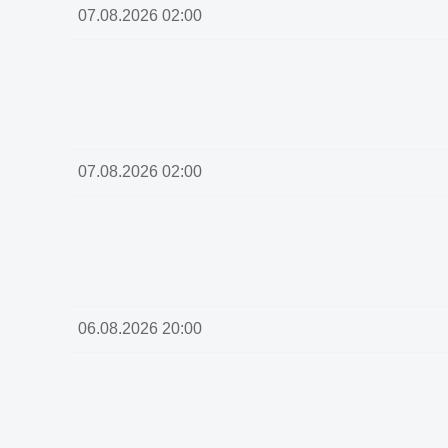
07.08.2026 02:00
07.08.2026 02:00
06.08.2026 20:00