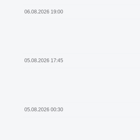
06.08.2026 19:00
05.08.2026 17:45
05.08.2026 00:30