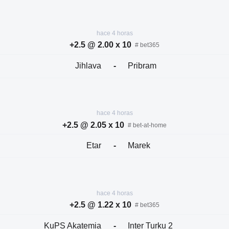
hace 4 horas
+2.5 @ 2.00 x 10
# bet365
Jihlava
-
Pribram
hace 4 horas
+2.5 @ 2.05 x 10
# bet-at-home
Etar
-
Marek
hace 4 horas
+2.5 @ 1.22 x 10
# bet365
KuPS Akatemia
-
Inter Turku 2