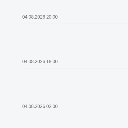
04.08.2026 20:00
04.08.2026 18:00
04.08.2026 02:00