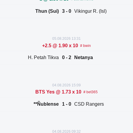
Thun (Sui)
3 - 0
Vikingur R. (Isl)
05.08.2026 13:31
+2.5 @ 1.90 x 10
# bwin
H. Petah Tikva
0 - 2
Netanya
04.08.2026 15:09
BTS Yes @ 1.73 x 10
# bet365
**Ñublense
1 - 0
CSD Rangers
04.08.2026 09:32