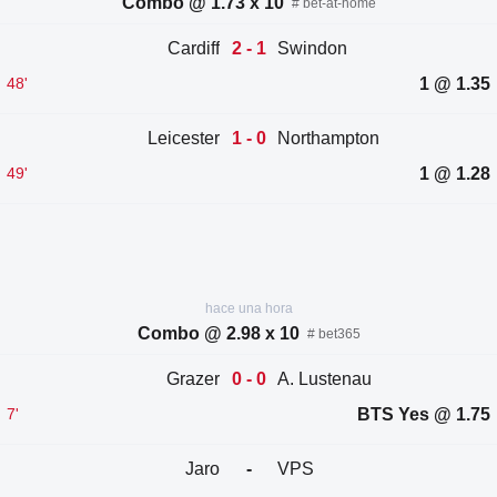
Combo @ 1.73 x 10
# bet-at-home
Cardiff
2 - 1
Swindon
48
'
1 @ 1.35
Leicester
1 - 0
Northampton
49
'
1 @ 1.28
hace una hora
Combo @ 2.98 x 10
# bet365
Grazer
0 - 0
A. Lustenau
7
'
BTS Yes @ 1.75
Jaro
-
VPS