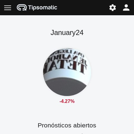
January24
-4.27%
Pronósticos abiertos