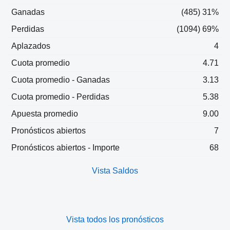
Ganadas
(485) 31%
Perdidas
(1094) 69%
Aplazados
4
Cuota promedio
4.71
Cuota promedio - Ganadas
3.13
Cuota promedio - Perdidas
5.38
Apuesta promedio
9.00
Pronósticos abiertos
7
Pronósticos abiertos - Importe
68
Vista Saldos
Vista todos los pronósticos