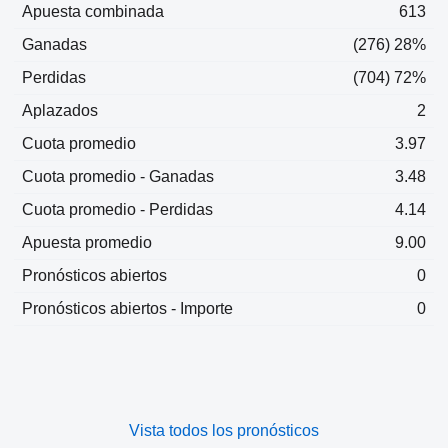
Apuesta combinada
613
Ganadas
(276) 28%
Perdidas
(704) 72%
Aplazados
2
Cuota promedio
3.97
Cuota promedio - Ganadas
3.48
Cuota promedio - Perdidas
4.14
Apuesta promedio
9.00
Pronósticos abiertos
0
Pronósticos abiertos - Importe
0
Vista todos los pronósticos